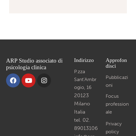
Indirizzo
Approfon
ARP Studio associato di
disci
psicologia clinica
P.zza
Pubblicazi
Sant’Ambr
oni
ogio, 16
20123
Focus
Milano
profession
Italia
ale
tel. 02.
Privacy
89013106
policy