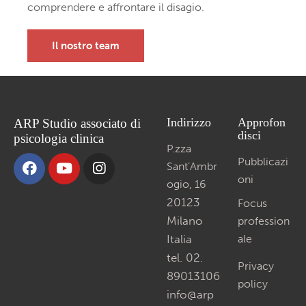
comprendere e affrontare il disagio.
Il nostro team
Indirizzo
Approfon
ARP Studio associato di
disci
psicologia clinica
P.zza
Pubblicazi
Sant’Ambr
oni
ogio, 16
20123
Focus
Milano
profession
Italia
ale
tel. 02.
Privacy
89013106
policy
info@arp