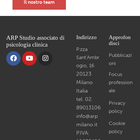
Il nostro team
Indirizzo
Approfon
ARP Studio associato di
disci
psicologia clinica
P.zza
Pubblicazi
Sant’Ambr
oni
ogio, 16
20123
Focus
Milano
profession
Italia
ale
tel. 02.
Privacy
89013106
policy
info@arp
Cookie
milano.it
policy
P.IVA: