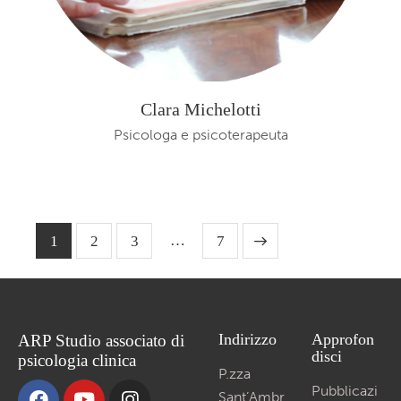
Clara Michelotti
Psicologa e psicoterapeuta
…
1
2
3
>
7
Indirizzo
Approfon
ARP Studio associato di
disci
psicologia clinica
P.zza
Pubblicazi
Sant’Ambr