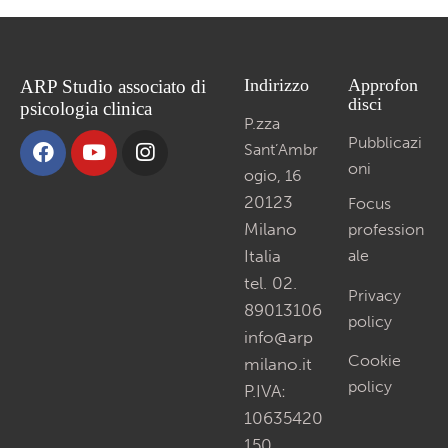
Indirizzo
Approfon
ARP Studio associato di
disci
psicologia clinica
P.zza
Pubblicazi
Sant’Ambr
oni
ogio, 16
20123
Focus
Milano
profession
Italia
ale
tel. 02.
Privacy
89013106
policy
info@arp
Cookie
milano.it
policy
P.IVA:
10635420
150