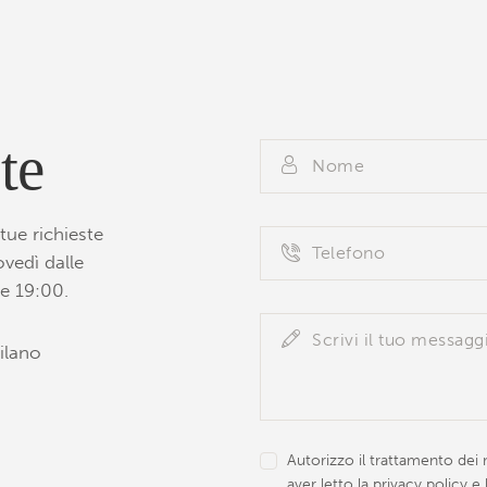
te
tue richieste
ovedì dalle
le 19:00.
ilano
Autorizzo il trattamento dei m
aver letto la
privacy policy
e 