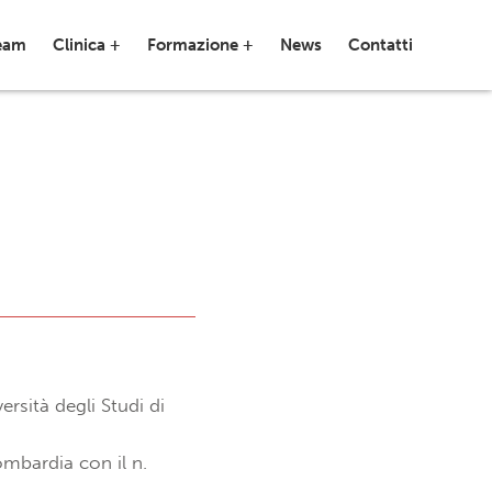
team
Clinica +
Formazione +
News
Contatti
rsità degli Studi di
Lombardia con il n.