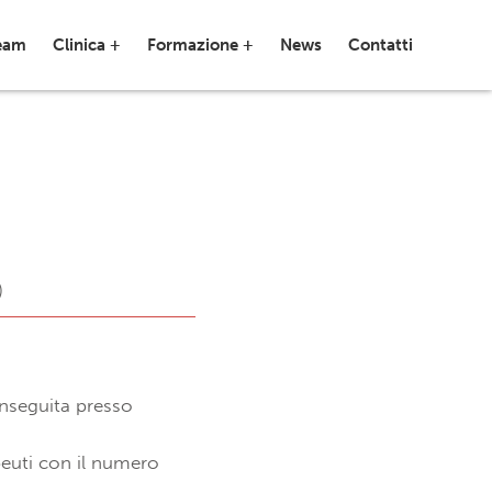
team
Clinica +
Formazione +
News
Contatti
)
onseguita presso
apeuti con il numero