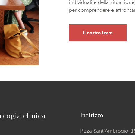
individuali e della situazione
per comprendere e affrontare
Il nostro team
ologia clinica
Indirizzo
P.zza Sant’Ambrogio, 1