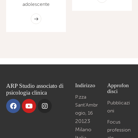
adolescente
Indirizzo
Approfon
ARP Studio associato di
disci
psicologia clinica
P.zza
Pubblicazi
Sant’Ambr
oni
ogio, 16
20123
Focus
Milano
profession
Italia
ale