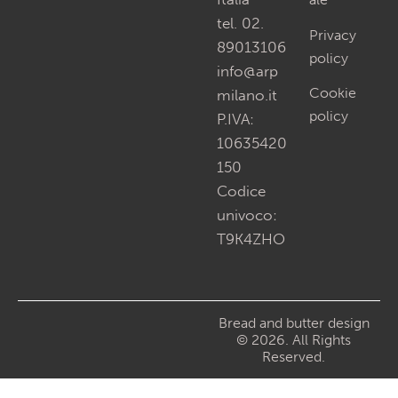
tel. 02.
Privacy
89013106
policy
info@arp
Cookie
milano.it
policy
P.IVA:
10635420
150
Codice
univoco:
T9K4ZHO
Bread and butter design
© 2026. All Rights
Reserved.